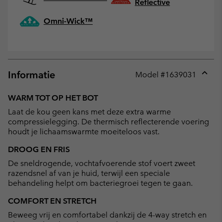
Reflective
Omni-Wick™
Informatie
Model #
1639031
Expan
or
WARM TOT OP HET BOT
collap
Laat de kou geen kans met deze extra warme
sectio
compressielegging. De thermisch reflecterende voering
houdt je lichaamswarmte moeiteloos vast.
DROOG EN FRIS
De sneldrogende, vochtafvoerende stof voert zweet
razendsnel af van je huid, terwijl een speciale
behandeling helpt om bacteriegroei tegen te gaan.
COMFORT EN STRETCH
Beweeg vrij en comfortabel dankzij de 4-way stretch en