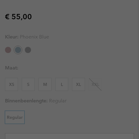
Regular price:
€ 55,00
Kleur:
Phoenix Blue
Maat:
XS
S
M
L
XL
XXL
Binnenbeenlengte:
Regular
Regular