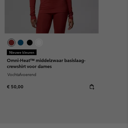
Nieuwe kleuren
Omni-Heat™ middelzwaar basislaag-
crewshirt voor dames
Vochtafvoerend
Regular price:
€ 50,00