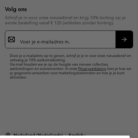
Volg ons
Schrijf je in voor onze nieuwsbrief en krijg 10% korting op je
eerste bestelling vanaf € 120 (artikelen zonder korting).
Aanmelden
voor
e-
Inschr
mailupdates
Door je e-mailadres op te geven, schrijf je je in voor onze nieuwsbrief en
ontvang je 10% welkomstkorting.
Via mail houden we je op de hoogte van nieuwe collecties,
aanbiedingen en evenementen. In onze
Privacyverklaring
lees je hoe we
je gegevens verwerken voor marketingdoeleinden en hoe je je kunt
afmelden.
Nederland (Nederlands)
English ›
|