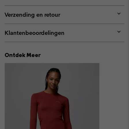
Expan
or
collap
Verzending en retour
sectio
Expan
or
collap
Klantenbeoordelingen
sectio
Expan
or
collap
Ontdek Meer
sectio