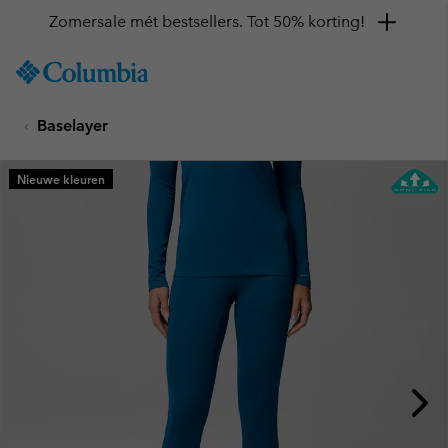
Zomersale mét bestsellers. Tot 50% korting!
SKIP
Columbia
TO
Sportswear
CONTENT
Baselayer
SKIP
TO
MAIN
Nieuwe kleuren
NAV
SKIP
TO
SEARCH