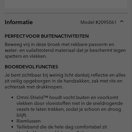
Informatie
Model #
2095061
Expan
or
PERFECT VOOR BUITENACTIVITEITEN
collap
Beweeg vrij in deze broek met rekbare pasvorm en
sectio
water- en vuilafstotend materiaal dat je beschermt tegen
spetters en vlekken.
BOORDEVOL FUNCTIES
Je bent zichtbaar bij weinig licht dankzij reflectie en alles
zit veilig opgeborgen in de handzakken, zak met rits en
achterzak met drukknopen.
Omni-Shield™ houdt vocht buiten en voorkomt
vlekken door vloeistoffen niet in de sneldrogende
vezels te laten trekken, zodat je schoon en droog
blijft.
Riemlussen
Tailleband die de hele dag comfortabel zit