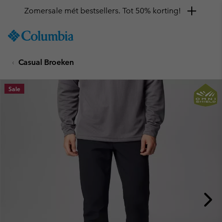
Zomersale mét bestsellers. Tot 50% korting!
SKIP
Columbia
TO
Sportswear
CONTENT
Casual Broeken
SKIP
TO
MAIN
Sale
NAV
SKIP
TO
SEARCH