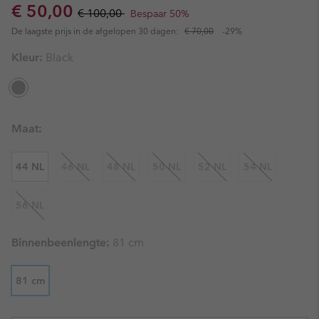
Sale price:
Regular price:
€ 50,00
€ 100,00
Bespaar 50%
De laagste prijs in de afgelopen 30 dagen:
€ 70,00
-29%
Kleur:
Black
Maat:
44 NL
46 NL
48 NL
50 NL
52 NL
54 NL
56 NL
Binnenbeenlengte:
81 cm
81 cm