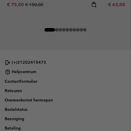
Sale price:
Regular price:
Minimum sa
€ 75,00
€ 150,00
€ 63,00
-
(+)31202415473
Helpcentrum
Contactformulier
Retouren
Overeenkomst herroepen
Bestelstatus
Bezorging
Betaling