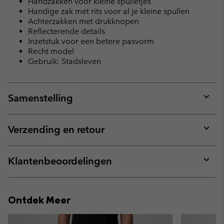
Handzakken voor kleine spulletjes
Handige zak met rits voor al je kleine spullen
Achterzakken met drukknopen
Reflecterende details
Inzetstuk voor een betere pasvorm
Recht model
Gebruik: Stadsleven
Samenstelling
Expan
or
collap
Verzending en retour
sectio
Expan
or
collap
Klantenbeoordelingen
sectio
Expan
or
collap
Ontdek Meer
sectio