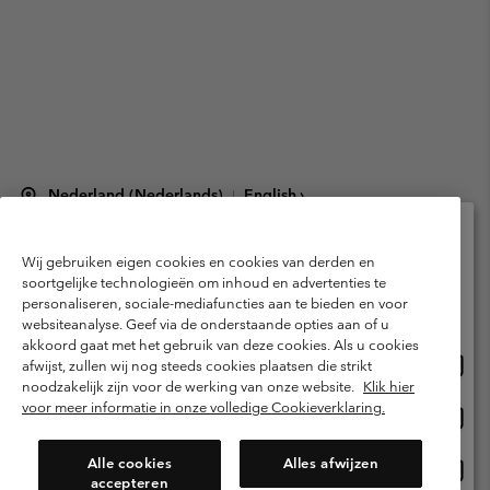
Nederland (Nederlands)
English ›
|
©
2026
Columbia Sportswear Netherlands B.V. Kingsfordweg 151, 1043 GR
Amsterdam The Netherlands. All rights reserved.
Wij gebruiken eigen cookies en cookies van derden en
Selecteer je verzendlocatie en taal
Gebruiksvoorwaarden
Verkoopvoorwaarden
Garantie
soortgelijke technologieën om inhoud en advertenties te
personaliseren, sociale-mediafuncties aan te bieden en voor
Online shoppen beschikbaar
Privacybeleid
Gebruiksvoorwaarden voor lidmaatschap
websiteanalyse. Geef via de onderstaande opties aan of u
akkoord gaat met het gebruik van deze cookies. Als u cookies
Voorwaarden voor door gebruikers gegenereerde inhoud
Impressum
Onlin
United States
afwijst, zullen wij nog steeds cookies plaatsen die strikt
shopp
Cookies
Public CBCR
noodzakelijk zijn voor de werking van onze website.
Klik hier
besch
voor meer informatie in onze volledige Cookieverklaring.
Onlin
Netherlands-English
shopp
Helpcentrum: Maan-Vrij. 9:00 - 13:00 & 14:00 - 18:00
(+)31202415473
besch
Alle cookies
Alles afwijzen
Onlin
Netherlands-Dutch
accepteren
shopp