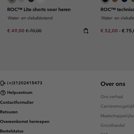
ROC™ Lite shorts voor heren
ROC™ technisc
Water- en vlekafstotend
Water- en vlekaf
Sale price:
Regular price:
Minimum sale p
Maxi
€ 49,00
€ 70,00
€ 52,00
-
€ 75
Over ons
(+)31202415473
Helpcentrum
Ons verhaal
Contactformulier
Carrièremogelij
Retouren
Maatschappelijke
Overeenkomst herroepen
Groothandel
Bestelstatus