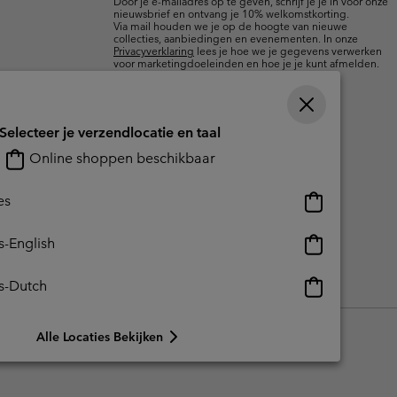
Door je e-mailadres op te geven, schrijf je je in voor onze
nieuwsbrief en ontvang je 10% welkomstkorting.
Via mail houden we je op de hoogte van nieuwe
collecties, aanbiedingen en evenementen. In onze
Privacyverklaring
lees je hoe we je gegevens verwerken
voor marketingdoeleinden en hoe je je kunt afmelden.
Selecteer je verzendlocatie en taal
Online shoppen beschikbaar
Online
es
shoppen
beschikbaar
Online
s-English
shoppen
beschikbaar
Online
s-Dutch
reerde inhoud
Impressum
Cookies
Public CBCR
shoppen
beschikbaar
Alle Locaties Bekijken