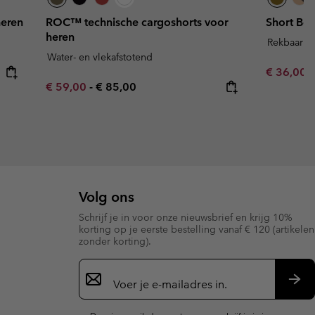
heren
ROC™ technische cargoshorts voor
Short Bon
heren
Rekbaar ma
Water- en vlekafstotend
Sale price
R
€ 36,00
€
Minimum sale price:
Maximum price:
€ 59,00
-
€ 85,00
Volg ons
Schrijf je in voor onze nieuwsbrief en krijg 10%
korting op je eerste bestelling vanaf € 120 (artikelen
zonder korting).
Aanmelden
voor
e-
Insc
mailupdates