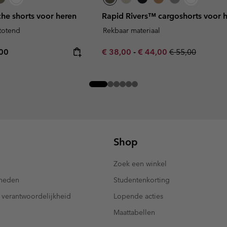
he shorts voor heren
Rapid Rivers™ cargoshorts voor 
stotend
Rekbaar materiaal
rice:
mum price:
Minimum sale price:
Maximum sale price:
Regular price:
,00
€ 38,00
-
€ 44,00
€ 55,00
Shop
Zoek een winkel
kheden
Studentenkorting
 verantwoordelijkheid
Lopende acties
Maattabellen