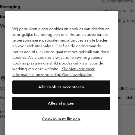
B2B-programma
Bezorging
Investeerders en 
Betaling
Handleiding sch
Veelgestelde vragen
Wij gebruiken eigen cookies en cookies van derden en
soortgelijke technologieën om inhoud en advertenties
te personaliseren, sociale-mediafuncties aan te bieden
en voor websiteanalyse. Geef via de onderstaande
opties aan of u akkoord gaat met het gebruik van deze
cookies. Als u cookies afwijst, zullen wij nog steeds
cookies plaatsen die strikt noodzakelijk zijn voor de
werking van onze website.
Klik hier voor meer
informatie in onze volledige Cookieverklaring.
Nederland (Nederlands)
English ›
|
Alle cookies accepteren
©
2026
Columbia Sportswear Netherlands B.V. Kingsfordweg 151, 1043 GR Amster
Gebruiksvoorwaarden
Verkoopvoorwaarden
Garantie
Privacybeleid
Gebr
Alles afwijzen
Helpcentrum: Maan-Vrij. 9:00 - 13:00 & 14:00 - 18:00
(+)31202415473
Cookie-instellingen