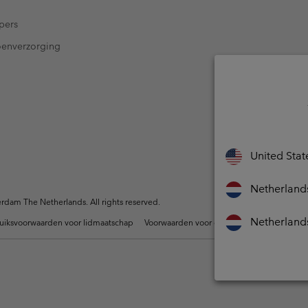
pers
oenverzorging
United Stat
Netherland
dam The Netherlands. All rights reserved.
Netherland
uiksvoorwaarden voor lidmaatschap
Voorwaarden voor door gebruikers gegene