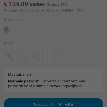
Sale price:
Regular price:
€ 135,00
€ 270,00
Bespaar 50%
De laagste prijs in de afgelopen 30 dagen:
€ 189,00
-29%
Kleur:
Black
Maat:
XS
S
M
L
XL
Maattabellen
Normale pasvorm:
Universele, comfortabele
pasvorm voor optimale bewegingsvrijheid.
Toevoegen Aan Winkeltas