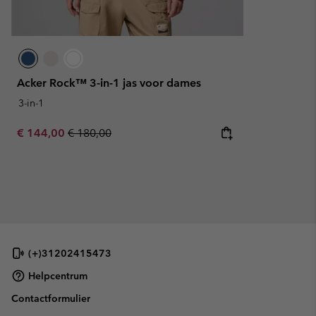
Acker Rock™ 3-in-1 jas voor dames
3-in-1
Sale price:
Regular price:
€ 144,00
€ 180,00
(+)31202415473
Helpcentrum
Contactformulier