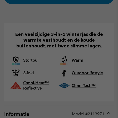
Een veelzijdige 3-in-1 winterjas die de
warmte vasthoudt en de koude
buitenhoudt, met twee slimme lagen.
Stortbui
Warm
3-in-1
Outdoorlifestyle
Omni-Heat™
Omni-Tech™
Reflective
Informatie
Model #
2113971