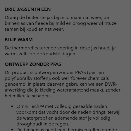
Expan
or
DRIE JASSEN IN ÉÉN
collap
Draag de buitenste jas bij mild maar nat weer, de
sectio
binnenjas van fleece bij mild en droog weer of rits ze
samen bij koud en nat weer.
BLIJF WARM
De thermoreflecterende voering in deze jas houdt je
warm, zelfs op de koudste dagen.
ONTWERP ZONDER PFAS
Dit product is ontworpen zonder PFAS (per- en
polyfluoralkylstoffen), ook wel ‘forever chemicals’
genoemd. In plaats daarvan gebruiken we een DWR-
afwerking die je kleding waterafstotend maakt, zonder
het milieu te schaden.
Omni-Tech™ met volledig gesealde naden
voorkomt dat vocht door de naden dringt, terwijl
de waterproof en ademende stof je volledig
drooghoudt in de regen.
De binnenjas heeft een thermisch reflecterende,