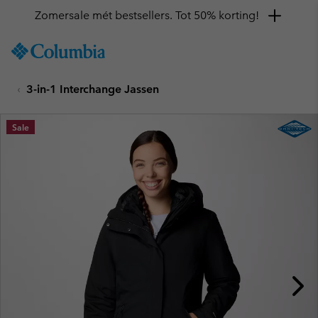
Zomersale mét bestsellers. Tot 50% korting!
SKIP
Columbia
TO
Sportswear
CONTENT
3-in-1 Interchange Jassen
SKIP
TO
MAIN
Sale
NAV
SKIP
TO
SEARCH