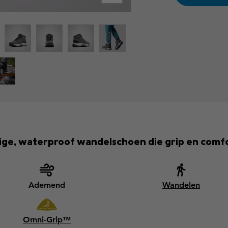
ige, waterproof wandelschoen die grip en comfo
Ademend
Wandelen
Omni-Grip™