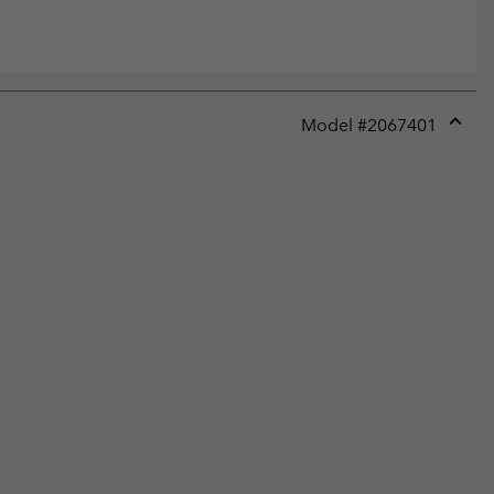
Model #
2067401
Expan
or
collap
sectio