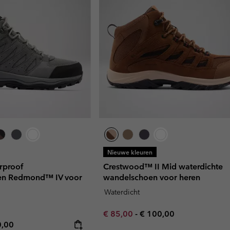
Nieuwe kleuren
rproof
Crestwood™ II Mid waterdichte
en Redmond™ IV voor
wandelschoen voor heren
Waterdicht
Minimum sale price:
Maximum price:
€ 85,00
-
€ 100,00
rice:
mum price:
0,00