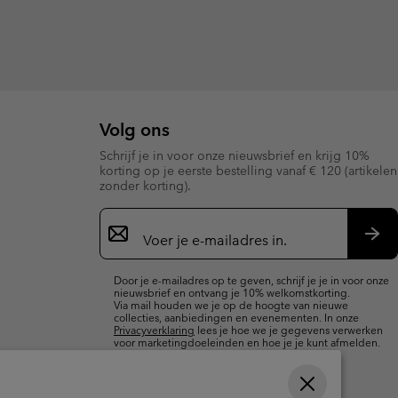
Volg ons
Schrijf je in voor onze nieuwsbrief en krijg 10%
korting op je eerste bestelling vanaf € 120 (artikelen
zonder korting).
Aanmelden
voor
e-
Insc
mailupdates
Door je e-mailadres op te geven, schrijf je je in voor onze
nieuwsbrief en ontvang je 10% welkomstkorting.
Via mail houden we je op de hoogte van nieuwe
collecties, aanbiedingen en evenementen. In onze
Privacyverklaring
lees je hoe we je gegevens verwerken
voor marketingdoeleinden en hoe je je kunt afmelden.