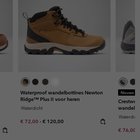
Waterproof wandelbottines Newton
Nieuwe kl
Ridge™ Plus II voor heren
Crestwoo
wandelsc
Waterdicht
Waterdich
Minimum sale price:
Maximum price:
€ 72,00
-
€ 120,00
Minimum s
€ 76,00