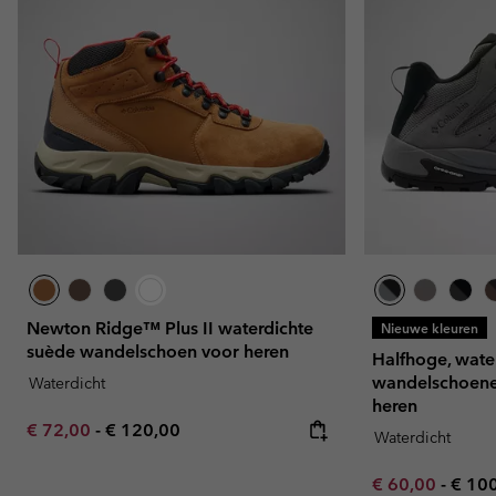
Newton Ridge™ Plus II waterdichte
Nieuwe kleuren
suède wandelschoen voor heren
Halfhoge, wate
wandelschoen
Waterdicht
heren
Minimum sale price:
Maximum price:
€ 72,00
-
€ 120,00
Waterdicht
Minimum sale p
Maxi
€ 60,00
-
€ 10