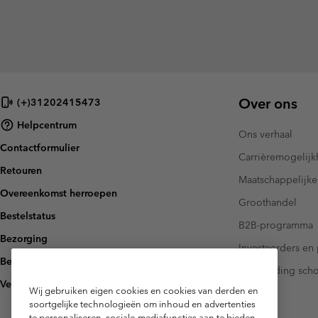
Over ons
(+)31202415473
Helpcentrum
Ons verhaal
Contactformulier
Carrièremogelij
Retouren
Maatschappelijke
Overeenkomst herroepen
Groothandel
Bestelstatus
B2B-programma
Bezorging
Investeerders en 
Betaling
Handleiding sch
Veelgestelde vragen
Wij gebruiken eigen cookies en cookies van derden en
soortgelijke technologieën om inhoud en advertenties
te personaliseren, sociale-mediafuncties aan te bieden