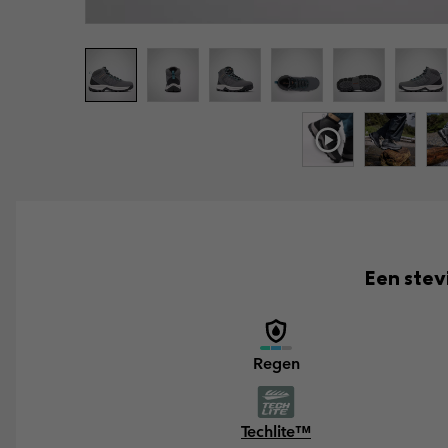
Een stev
Regen
Techlite™