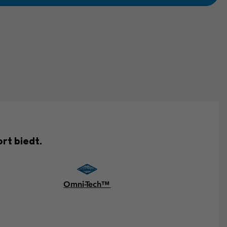
rt biedt.
Omni-Tech™