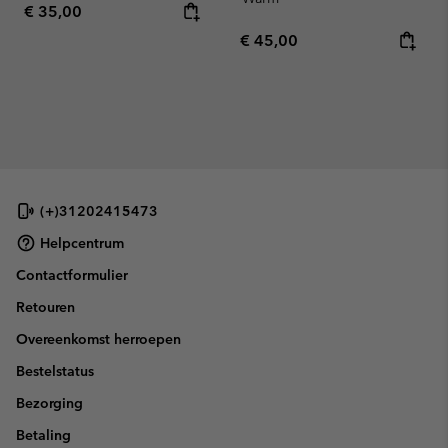
Regular price:
€ 35,00
Regular price:
€ 45,00
(+)31202415473
Helpcentrum
Contactformulier
Retouren
Overeenkomst herroepen
Bestelstatus
Bezorging
Betaling