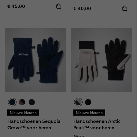
Regular price:
€ 45,00
Regular price:
€ 40,00
Nieuwe kleuren
Nieuwe kleuren
Handschoenen Sequoia
Handschoenen Arctic
Grove™ voor heren
Peak™ voor heren
Warm