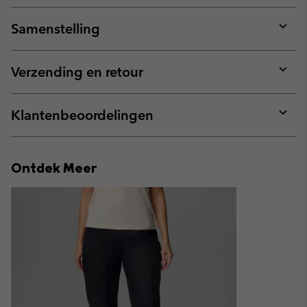
Samenstelling
Expan
or
collap
Verzending en retour
sectio
Expan
or
collap
Klantenbeoordelingen
sectio
Expan
or
collap
Ontdek Meer
sectio