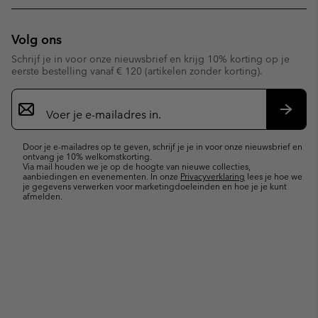
Volg ons
Schrijf je in voor onze nieuwsbrief en krijg 10% korting op je
eerste bestelling vanaf € 120 (artikelen zonder korting).
Aanmelden
voor
e-
Inschr
mailupdates
Door je e-mailadres op te geven, schrijf je je in voor onze nieuwsbrief en
ontvang je 10% welkomstkorting.
Via mail houden we je op de hoogte van nieuwe collecties,
aanbiedingen en evenementen. In onze
Privacyverklaring
lees je hoe we
je gegevens verwerken voor marketingdoeleinden en hoe je je kunt
afmelden.