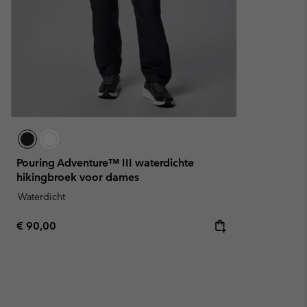
Pouring Adventure™ III waterdichte
hikingbroek voor dames
Waterdicht
Regular price:
€ 90,00