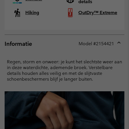
details
Hiking
OutDry™ Extreme
Informatie
Model #
2154421
Expan
or
collap
Regen, storm en onweer: je kunt het slechtste weer aan
sectio
in deze waterdichte, ademende broek. Verstelbare
details houden alles veilig en met de slijtvaste
schoenbeschermers blijf je langer buiten.