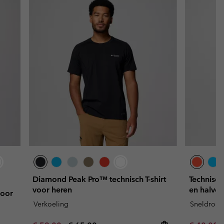
Diamond Peak Pro™ technisch T-shirt
Technisch
voor heren
en halve 
voor
Verkoeling
Sneldrog