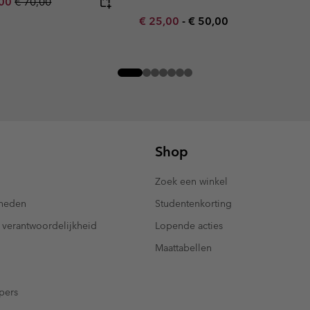
rice:
um sale price:
Regular price:
,00
€ 70,00
Minimum sale price:
Maximum price:
€ 25,00
-
€ 50,00
Shop
Zoek een winkel
kheden
Studentenkorting
 verantwoordelijkheid
Lopende acties
Maattabellen
pers