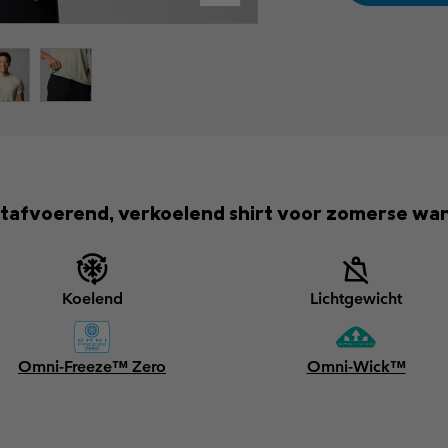
tafvoerend, verkoelend shirt voor zomerse wan
Koelend
Lichtgewicht
Omni-Freeze™ Zero
Omni-Wick™