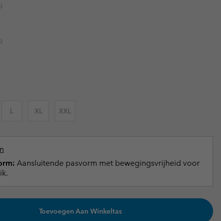
r price:
0
terhandschoenen
terhandschoenen
Gids voor waterdicht
Gids voor waterdicht
in grote maten
e dames
r price:
0
 heren
L
XL
XXL
n
orm:
Aansluitende pasvorm met bewegingsvrijheid voor
ik.
Toevoegen Aan Winkeltas