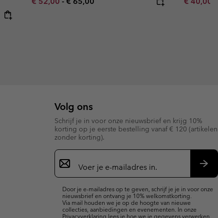
Minimum sale price:
Maximum price:
Minimum s
€ 52,00
-
€ 65,00
€ 40,00
Volg ons
Schrijf je in voor onze nieuwsbrief en krijg 10%
korting op je eerste bestelling vanaf € 120 (artikelen
zonder korting).
Aanmelden
voor
e-
Insc
mailupdates
Door je e-mailadres op te geven, schrijf je je in voor onze
nieuwsbrief en ontvang je 10% welkomstkorting.
Via mail houden we je op de hoogte van nieuwe
collecties, aanbiedingen en evenementen. In onze
Privacyverklaring
lees je hoe we je gegevens verwerken