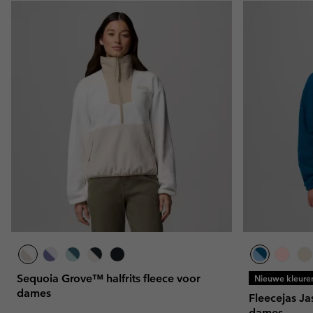
Sequoia Grove™ halfrits fleece voor
Nieuwe kleure
dames
Fleecejas J
dames