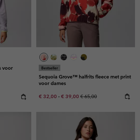
s voor
Bestseller
Sequoia Grove™ halfrits fleece met print
voor dames
Minimum sale price:
Maximum sale price:
Regular price:
e:
ice:
€ 32,00
-
€ 39,00
€ 65,00