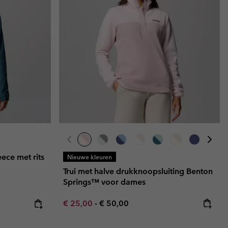
ece met rits
Nieuwe kleuren
Trui met halve drukknoopsluiting Benton
Springs™ voor dames
Minimum sale price:
Maximum price:
e:
ice:
€ 25,00
-
€ 50,00