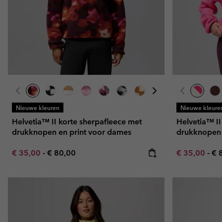
Nieuwe kleuren
Nieuwe kleure
Helvetia™ II korte sherpafleece met
Helvetia™ II
drukknopen en print voor dames
drukknopen
Minimum sale price:
Maximum price:
Minimum sal
Ma
€ 35,00
-
€ 80,00
€ 35,00
-
€ 