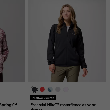
Nieuwe kleuren
 Springs™
Essential Hike™ rasterfleecejas voor
dames