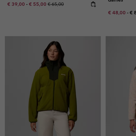
Minimum sale price:
Maximum sale price:
Regular price:
€ 39,00
-
€ 55,00
€ 65,00
Minimum sal
Ma
€ 48,00
-
€ 