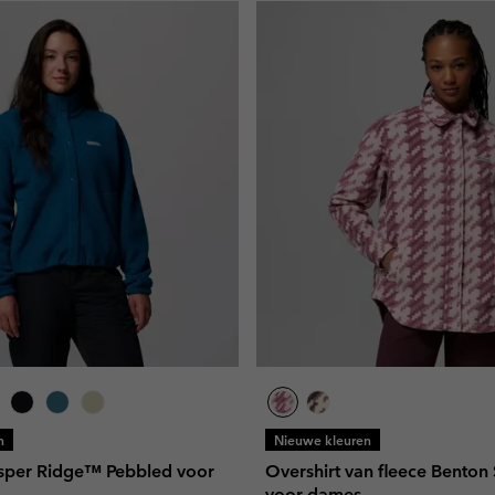
n
Nieuwe kleuren
asper Ridge™ Pebbled voor
Overshirt van fleece Benton
voor dames