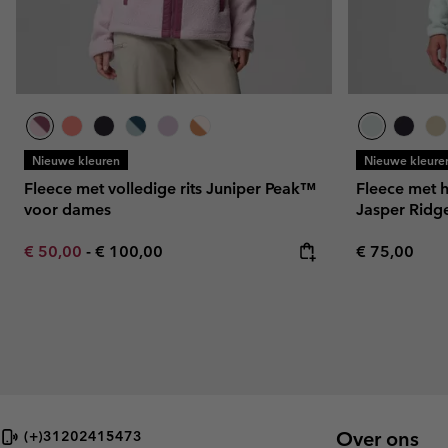
Nieuwe kleuren
Nieuwe kleure
Fleece met volledige rits Juniper Peak™
Fleece met 
voor dames
Jasper Ridg
Minimum sale price:
Maximum price:
Regular pric
€ 50,00
-
€ 100,00
€ 75,00
Over ons
(+)31202415473