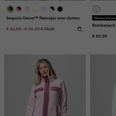
Sequoia Grove™ fleecejas voor dames
Nieuwe kleure
Bomberjack 
Minimum sale price:
Maximum sale price:
Regular price:
€ 42,00
-
€ 56,00
€ 70,00
Regular pric
€ 85,00