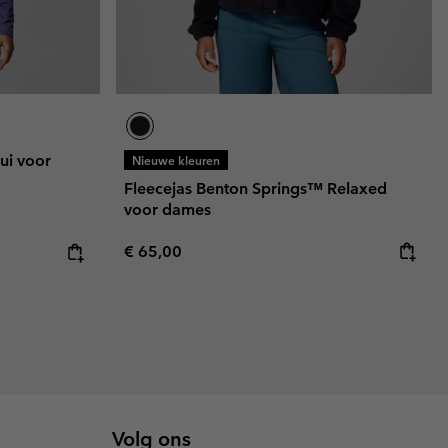
rui voor
Nieuwe kleuren
Fleecejas Benton Springs™ Relaxed
voor dames
Regular price:
e:
ice:
€ 65,00
Volg ons