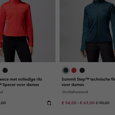
leece met volledige rits
Summit Step™ technische fle
™ Spacer voor dames
voor dames
nd
Vochtafvoerend
lar price:
Minimum sale price:
Maximum sale pric
Regular pr
0,00
€ 54,00
-
€ 63,00
€ 90,00