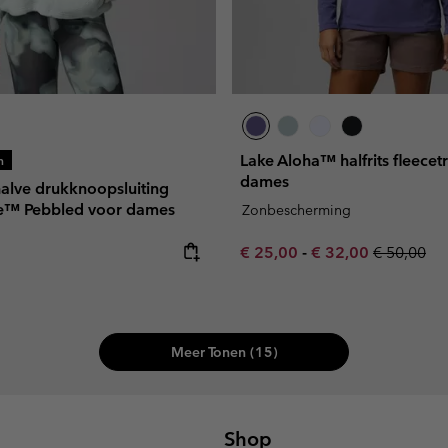
Lake Aloha™ halfrits fleecet
n
dames
halve drukknoopsluiting
e™ Pebbled voor dames
Zonbescherming
e:
Minimum sale price:
Maximum sale pric
Regular pr
€ 25,00
-
€ 32,00
€ 50,00
Meer Tonen (15)
Shop