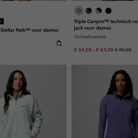
Triple Canyon™ technisch ra
n
jack voor dames
Stellar Path™ voor dames
Vochtafvoerend
e:
Minimum sale price:
Maximum sale pric
Regular pr
€ 54,00
-
€ 63,00
€ 90,00