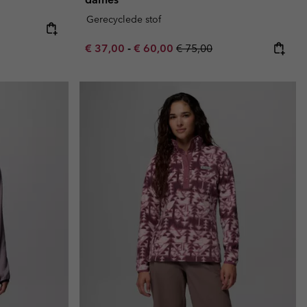
Gerecyclede stof
Minimum sale price:
Maximum sale price:
Regular price:
€ 37,00
-
€ 60,00
€ 75,00