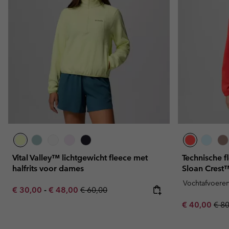
Vital Valley™ lichtgewicht fleece met
Technische f
halfrits voor dames
Sloan Crest
Vochtafvoere
Minimum sale price:
Maximum sale price:
Regular price:
€ 30,00
-
€ 48,00
€ 60,00
Sale price:
Regu
€ 40,00
€ 8