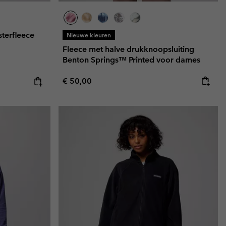
sterfleece
Nieuwe kleuren
Fleece met halve drukknoopsluiting
Benton Springs™ Printed voor dames
Regular price:
e:
ice:
€ 50,00