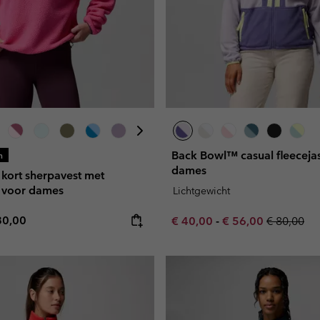
Back Bowl™ casual fleeceja
n
dames
 kort sherpavest met
 voor dames
Lichtgewicht
e price:
ximum price:
80,00
Minimum sale price:
Maximum sale pric
Regular pr
€ 40,00
-
€ 56,00
€ 80,00