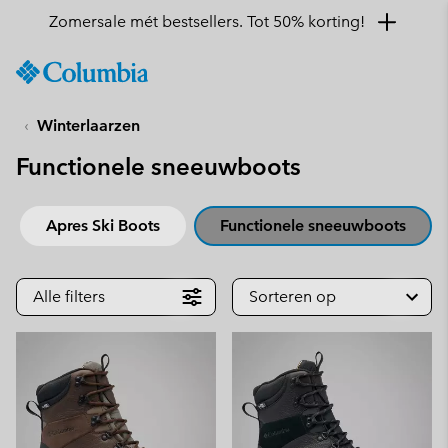
Zomersale mét bestsellers. Tot 50% korting!
SKIP
Columbia
TO
Sportswear
CONTENT
Winterlaarzen
SKIP
TO
Functionele sneeuwboots
MAIN
NAV
SKIP
Apres Ski Boots
Functionele sneeuwboots
TO
SEARCH
Alle filters
Sorteren op