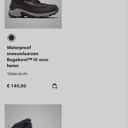
Waterproof
sneeuwlaarzen
Bugaboot™ III voor
heren
Waterdicht
Regular price:
€ 140,00