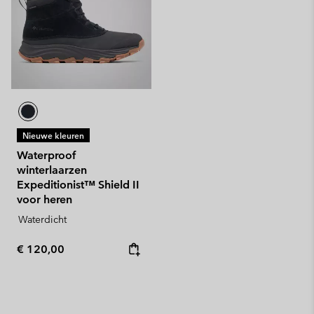
Nieuwe kleuren
Waterproof
winterlaarzen
Expeditionist™ Shield II
voor heren
Waterdicht
Regular price:
€ 120,00