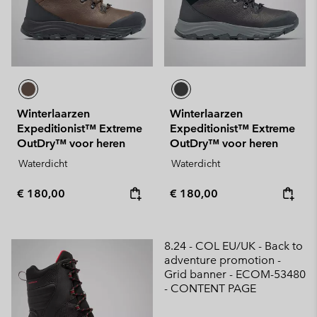
Winterlaarzen
Winterlaarzen
Expeditionist™ Extreme
Expeditionist™ Extreme
OutDry™ voor heren
OutDry™ voor heren
Waterdicht
Waterdicht
Regular price:
Regular price:
€ 180,00
€ 180,00
8.24 - COL EU/UK - Back to
adventure promotion -
Grid banner - ECOM-53480
- CONTENT PAGE