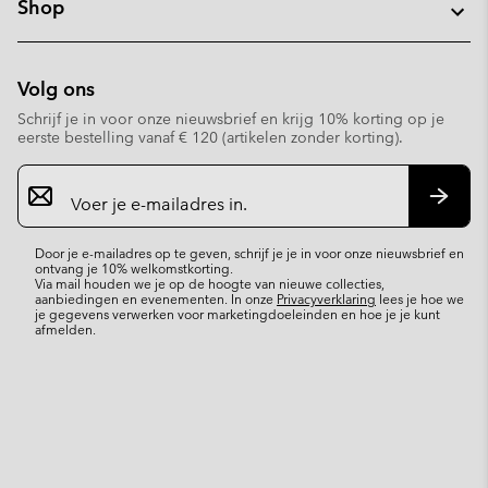
Shop
Volg ons
Schrijf je in voor onze nieuwsbrief en krijg 10% korting op je
eerste bestelling vanaf € 120 (artikelen zonder korting).
Aanmelden
voor
e-
Inschr
mailupdates
Door je e-mailadres op te geven, schrijf je je in voor onze nieuwsbrief en
ontvang je 10% welkomstkorting.
Via mail houden we je op de hoogte van nieuwe collecties,
aanbiedingen en evenementen. In onze
Privacyverklaring
lees je hoe we
je gegevens verwerken voor marketingdoeleinden en hoe je je kunt
afmelden.