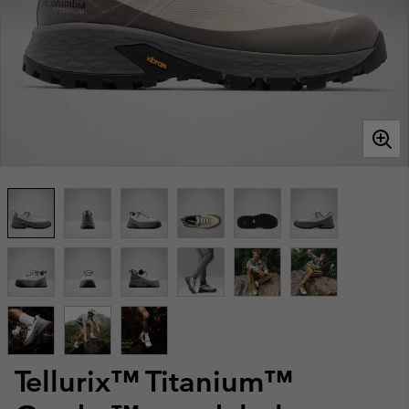
Tellurix™ Titanium™