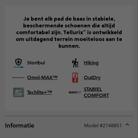
Je bent elk pad de baas in stabiele,
beschermende schoenen die altijd
comfortabel zijn. Tellurix™ is ontwikkeld
om uitdagend terrein moeiteloos aan te
kunnen.
Stortbui
Hiking
Omni-MAX™
OutDry
STABIEL
Techlite+™
COMFORT
Informatie
Model #
2148851
Expan
or