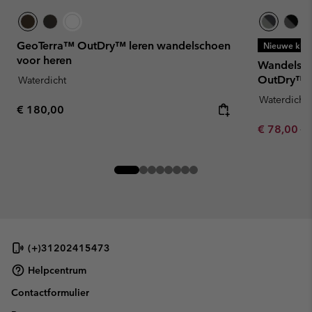
GeoTerra™ OutDry™ leren wandelschoen
Nieuwe kleu
voor heren
Wandelsch
OutDry™ v
Waterdicht
Waterdicht
Regular price:
€ 180,00
Sale price:
Re
€ 78,00
€ 
(+)31202415473
Helpcentrum
Contactformulier