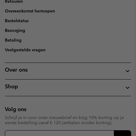
Retouren
Overeenkomst herroepen
Bestelstatus
Bezorging
Betaling
Veelgestelde vragen
Over ons
Shop
Volg ons
Schrijf je in voor onze nieuwsbrief en krijg 10% korting op je
eerste bestelling vanaf € 120 (artikelen zonder korting).
Aanmelden