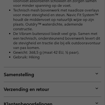
voorvoet absorberen schokken en zorgen samen
voor minder spanning op de voet.
Technisch mesh bovenwerk met naadloze overlays
voor meer stevigheid en steun. Navic Fit System™
houdt de middenvoet op natuurlijk wijze op zijn
plaats. Outdry™ waterdichte, ademende
constructie.
De Vibram buitenzool biedt veel grip. Samen met
een technisch, ondersteunend bovenwerk levert dit
de stevigheid en tractie die bij elk outdooravontuur
van pas komen.
Gewicht: 368,5 g (maat 42 EU, ½ paar).
Gebruik: Hiking
Samenstelling
Expan
or
collap
Verzending en retour
sectio
Expan
or
collap
Klantenbeoordelingen